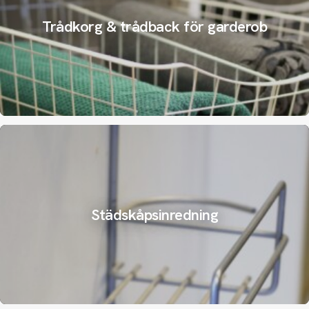
Trådkorg & trådback för garderob
Städskåpsinredning