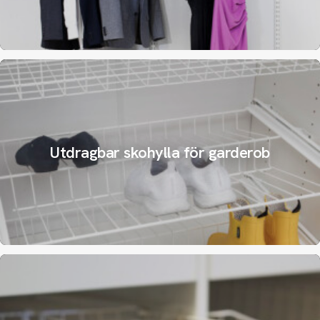
Utdragbar skohylla för garderob