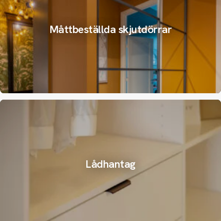
Måttbeställda skjutdörrar
Lådhantag