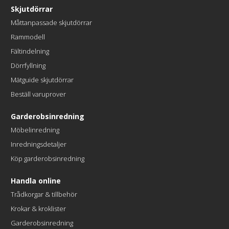
Skjutdörrar
Måttanpassade skjutdörrar
Rammodell
Fältindelning
Dörrfyllning
Mätguide skjutdörrar
Beställ varuprover
Garderobsinredning
Möbelinredning
Inredningsdetaljer
Köp garderobsinredning
Handla online
Trådkorgar & tillbehör
Krokar & kroklister
Garderobsinredning