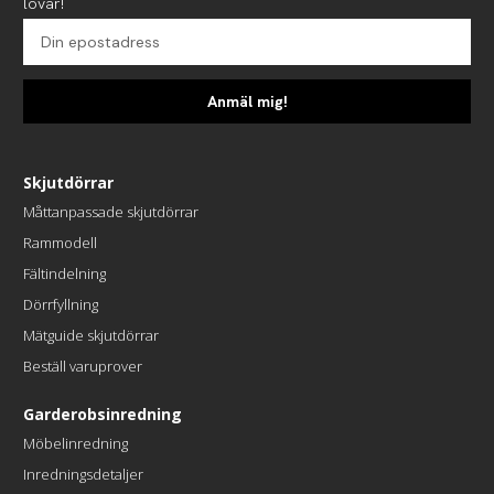
lovar!
Anmäl mig!
Skjutdörrar
Måttanpassade skjutdörrar
Rammodell
Fältindelning
Dörrfyllning
Mätguide skjutdörrar
Beställ varuprover
Garderobsinredning
Möbelinredning
Inredningsdetaljer