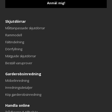
Anmäl mig!
Skjutdörrar
Måttanpassade skjutdörrar
Rammodell
Fältindelning
Dörrfyllning
Mätguide skjutdörrar
Beställ varuprover
Garderobsinredning
Möbelinredning
Inredningsdetaljer
Köp garderobsinredning
Handla online