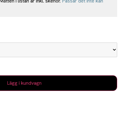
tten i listan är inkl. skenor.
Passar det inte kan
Lägg i kundvagn