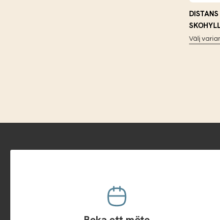
DISTANS
SKOHYL
Välj varia
Boka ett möte