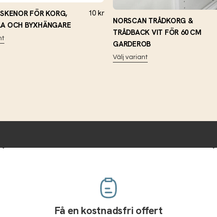
10
kr
 SKENOR FÖR KORG,
NORSCAN TRÅDKORG &
LA OCH BYXHÄNGARE
TRÅDBACK VIT FÖR 60 CM
nt
GARDEROB
Välj variant
Få en kostnadsfri offert