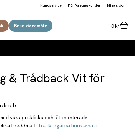
Kundservice
För företagskunder
Mina sidor
ök
Boka videomöte
0
kr
g & Trådback Vit för
arderob
 med våra praktiska och lättmonterade
 olika breddmått.
Trådkorgarna finns även i