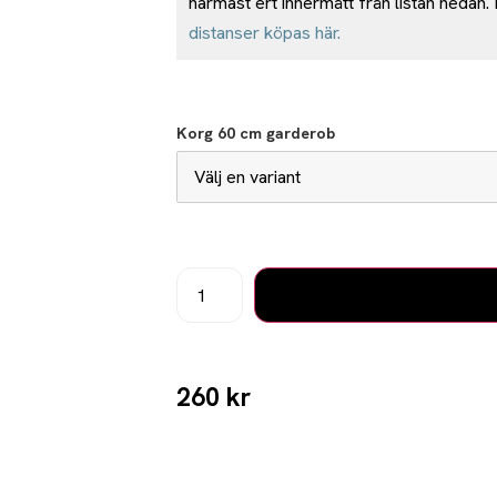
närmast ert innermått från listan nedan. Må
distanser köpas här.
Korg 60 cm garderob
260
kr