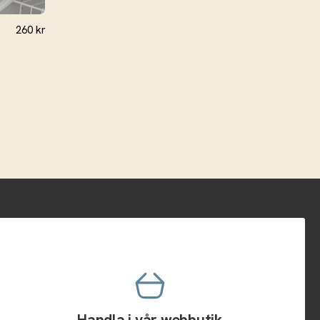
260
kr
Handla i vår webbutik