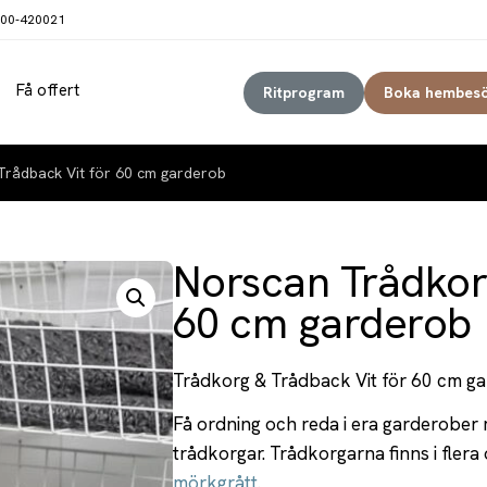
00-420021
Få offert
Ritprogram
Boka hembes
rådback Vit för 60 cm garderob
Norscan Trådkor
60 cm garderob
Trådkorg & Trådback Vit för 60 cm g
Få ordning och reda i era garderober
trådkorgar. Trådkorgarna finns i flera
mörkgrått.