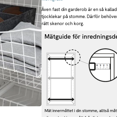
Även fast din garderob är en så kalla
tjocklekar på stomme. Därför behöver 
rätt skenor och korg.
Mätguide för inredningsde
Mät innermåttet i din stomme, alltså måt