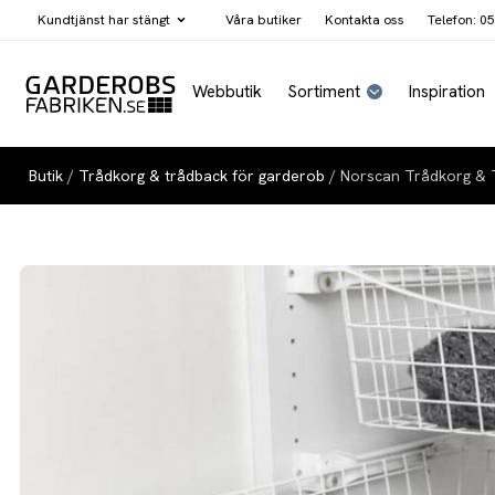
Kundtjänst har
stängt
Våra butiker
Kontakta oss
Telefon: 05
Webbutik
Sortiment
Inspiration
Butik
/
Trådkorg & trådback för garderob
/ Norscan Trådkorg & T