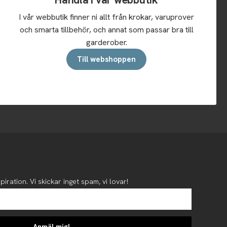
I vår webbutik finner ni allt från krokar, varuprover
och smarta tillbehör, och annat som passar bra till
garderober.
Till webshoppen
piration. Vi skickar inget spam, vi lovar!
Anmäl mig!