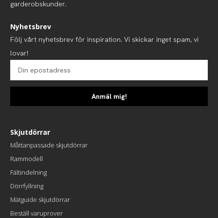
garderobskunder.
Nyhetsbrev
Följ vårt nyhetsbrev för inspiration. Vi skickar inget spam, vi
lovar!
Anmäl mig!
Skjutdörrar
Måttanpassade skjutdörrar
Rammodell
Fältindelning
Dörrfyllning
Mätguide skjutdörrar
Beställ varuprover