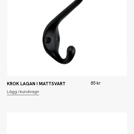
85
kr
KROK LAGAN I MATTSVART
Lägg i kundvagn