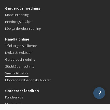
Garderobsinredning
Möbelinredning
Inredningsdetaljer
Köp garderobsinredning
Handla online
Trådkorgar & tillbehör
Krokar & kroklister
Garderobsinredning
Städskåpsinredning
Smarta tillbehör
Monteringstillbehör skjutdörrar
Garderobsfabriken
Kundservice
Montering