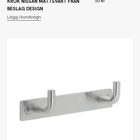
55
kr
KROK NISSAN MATTSVART FRÅN
BESLAG DESIGN
Lägg i kundvagn