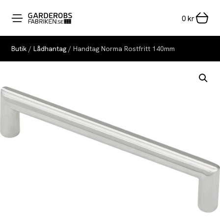
0
kr
Butik
/
Lådhantag
/ Handtag Norma Rostfritt 140mm