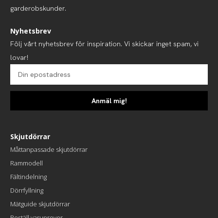
garderobskunder.
Nyhetsbrev
Följ vårt nyhetsbrev för inspiration. Vi skickar inget spam, vi
lovar!
Anmäl mig!
Skjutdörrar
Måttanpassade skjutdörrar
Rammodell
Fältindelning
Dörrfyllning
Mätguide skjutdörrar
Beställ varuprover