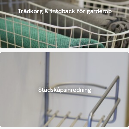
Trådkorg & trådback för garderob
Städskåpsinredning