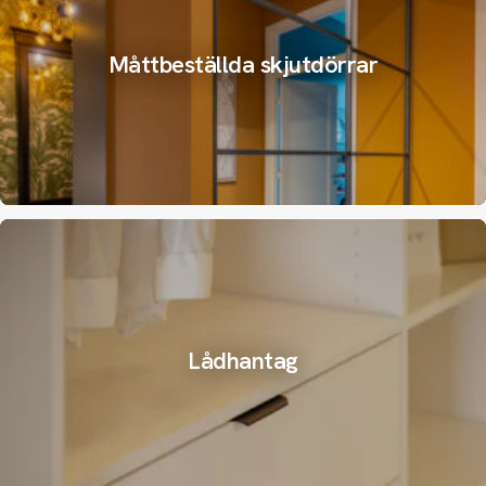
Måttbeställda skjutdörrar
Lådhantag