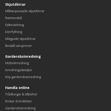
Skjutdörrar
Måttanpassade skjutdörrar
Rammodell
Fältindelning
Dörrfyllning
Mätguide skjutdörrar
Beställ varuprover
Garderobsinredning
Möbelinredning
Inredningsdetaljer
Köp garderobsinredning
Handla online
Trådkorgar & tillbehör
Krokar & kroklister
Garderobsinredning