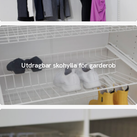
Utdragbar skohylla för garderob