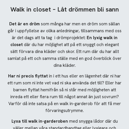
Walk in closet – Låt drömmen bli sann
Det är en dröm
som många har men en dröm som sällan
går i uppfyllelse av olika anledningar, tillsammans med oss
är det dags att ta tag i drömprojektet:
En lyxig walk in
closet
där du har möjlighet att på ett snyggt och elegant
sätt förvara dina kläder och skor. Ett rum där du har allt
samlat på ett och samma ställe med en god överblick över
dina kläder.
Har ni precis flyttat
in i ett hus eller en lägenhet där ni har
ett rum som ni inte vet vad ni ska använda det till? Eller har
barnen flyttat hemifrån så ni står med möjligheten att
inreda ett eller flera rum till något annat än just sovrum?
Varför då inte satsa på en walk in-garderob för att få mer
förvaringsutrymme.
Lyxa till walk in-garderoben
med snygga lådor där du
väljer mellan våra standardhandtag eller lyxigare och