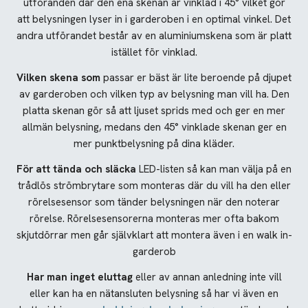
utföranden där den ena skenan är vinklad i 45° vilket gör
att belysningen lyser in i garderoben i en optimal vinkel. Det
andra utförandet består av en aluminiumskena som är platt
istället för vinklad.
Vilken skena som
passar er bäst är lite beroende på djupet
av garderoben och vilken typ av belysning man vill ha. Den
platta skenan gör så att ljuset sprids med och ger en mer
allmän belysning, medans den 45° vinklade skenan ger en
mer punktbelysning på dina kläder.
För att tända och släcka
LED-listen så kan man välja på en
trådlös strömbrytare som monteras där du vill ha den eller
rörelsesensor som tänder belysningen när den noterar
rörelse. Rörelsesensorerna monteras mer ofta bakom
skjutdörrar men går självklart att montera även i en walk in-
garderob
Har man inget eluttag
eller av annan anledning inte vill
eller kan ha en nätansluten belysning så har vi även en