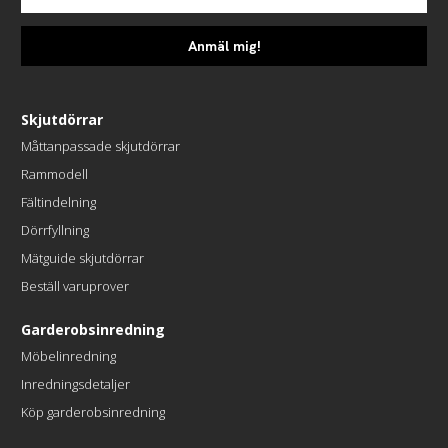
Anmäl mig!
Skjutdörrar
Måttanpassade skjutdörrar
Rammodell
Fältindelning
Dörrfyllning
Mätguide skjutdörrar
Beställ varuprover
Garderobsinredning
Möbelinredning
Inredningsdetaljer
Köp garderobsinredning