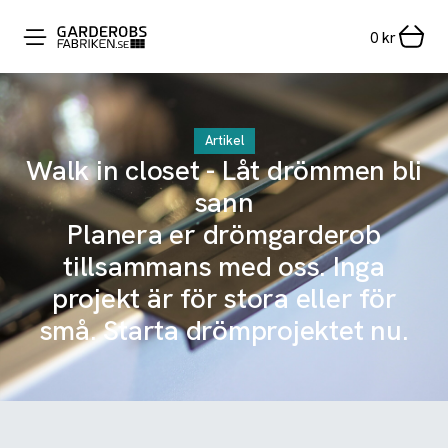
0
kr
Artikel
Walk in closet - Låt drömmen bli
sann
Planera er drömgarderob
tillsammans med oss. Inga
projekt är för stora eller för
små. Starta drömprojektet nu.