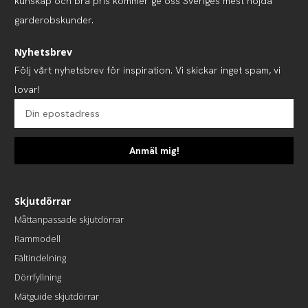
kunskap och bra pris kommer ge oss Sveriges mest nöjda
garderobskunder.
Nyhetsbrev
Följ vårt nyhetsbrev för inspiration. Vi skickar inget spam, vi
lovar!
Anmäl mig!
Skjutdörrar
Måttanpassade skjutdörrar
Rammodell
Fältindelning
Dörrfyllning
Mätguide skjutdörrar