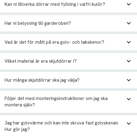
Kan ni tillverka dörrar med fyllning i valfri kulör?
Har ni belysning till garderoben?
rörelsesensorer
Vad är det för mått på era golv- och takskenor?
trådlös dosa
Vilket material är era skjutdörrar i?
uppladdningsbar belysning med rörelsesensor
Hur många skjutdörrar ska jag välja?
Följer det med monteringsinstruktioner om jag ska
montera själv?
Jag har golvvärme och kan inte skruva fast golvskenan.
Hur gör jag?