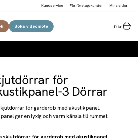
Kundservice
För företagskunder
Mina sidor
ök
Boka videomöte
0
kr
jutdörrar för
ustikpanel-3 Dörrar
skjutdörrar för garderob med akustikpanel.
panel ger en lyxig och varm känsla till rummet.
a skjutdörrar för garderob med akustikpanel.