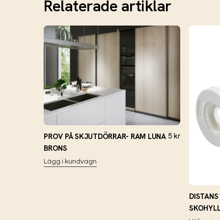
Relaterade artiklar
5
kr
PROV PÅ SKJUTDÖRRAR- RAM LUNA
BRONS
Lägg i kundvagn
DISTANS
SKOHYL