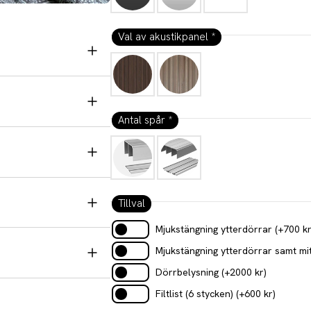
Val av akustikpanel
*
Antal spår
*
Tillval
Mjukstängning ytterdörrar
(+
700
k
Mjukstängning ytterdörrar samt m
Dörrbelysning
(+
2000
kr
)
Filtlist (6 stycken)
(+
600
kr
)