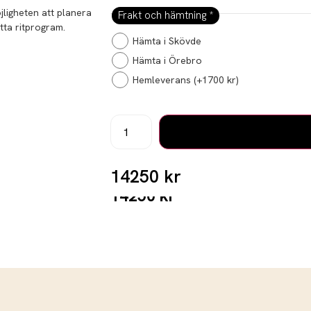
jligheten att planera
Frakt och hämtning
*
tta ritprogram.
Hämta i Skövde
Hämta i Örebro
Hemleverans
(+
1700
kr
)
14250 kr
14250
kr