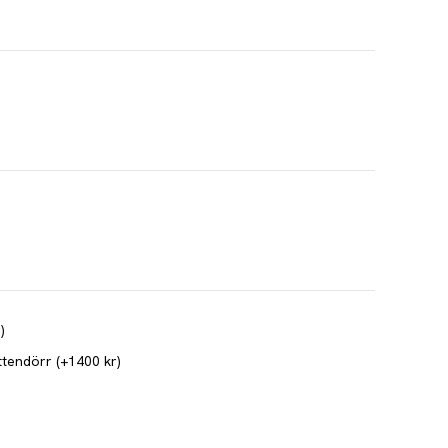
r
)
ittendörr
(+
1400
kr
)