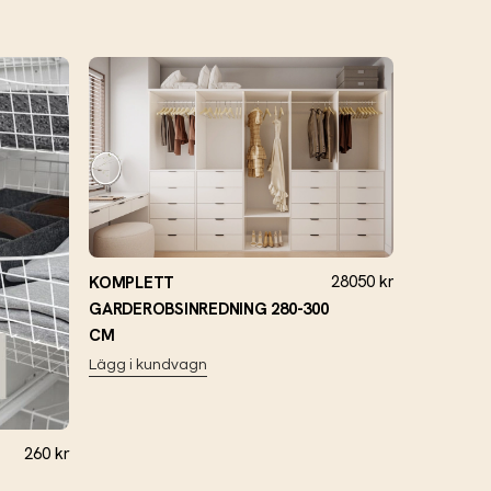
28050
kr
KOMPLETT
GARDEROBSINREDNING 280-300
CM
Lägg i kundvagn
260
kr