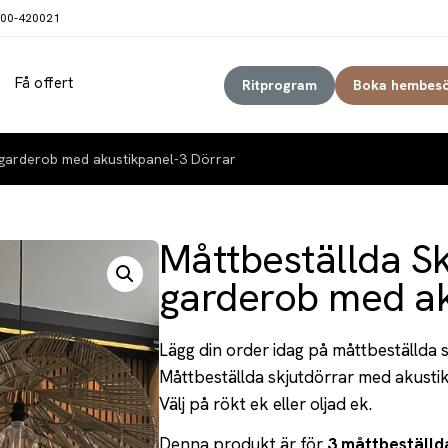
00-420021
Få offert
Ritprogram
Boka hembes
 garderob med akustikpanel-3 Dörrar
Måttbeställda Sk
garderob med ak
Lägg din order idag på måttbeställda 
Måttbeställda skjutdörrar med akustik
Välj på rökt ek eller oljad ek.
Denna produkt är för
3 måttbeställd