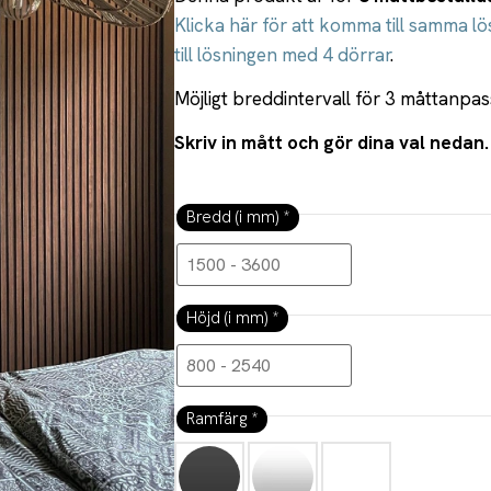
Klicka här för att komma till samma l
till lösningen med 4 dörrar
.
Möjligt breddintervall för 3 måttanp
Skriv in mått och gör dina val nedan.
Bredd (i mm)
*
Höjd (i mm)
*
Ramfärg
*