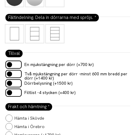
Fältindelning. Dela in dörrarna med spröjs.
*
Tillval
En mjukstängning per dörr
(+
700
kr
)
Två mjukstängning per dörr -minst 600 mm bredd per
dörr
(+
1400
kr
)
Dörrbelysning
(+
1500
kr
)
Filtlist -4 stycken
(+
400
kr
)
Frakt och hämtning
*
Hämta i Skövde
Hämta i Örebro