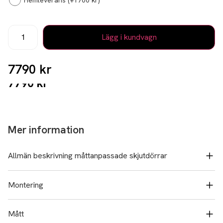
Hemleverans
(+
1700
kr
)
Lägg i kundvagn
7790 kr
7790
kr
Mer information
Allmän beskrivning måttanpassade skjutdörrar
Montering
Mått