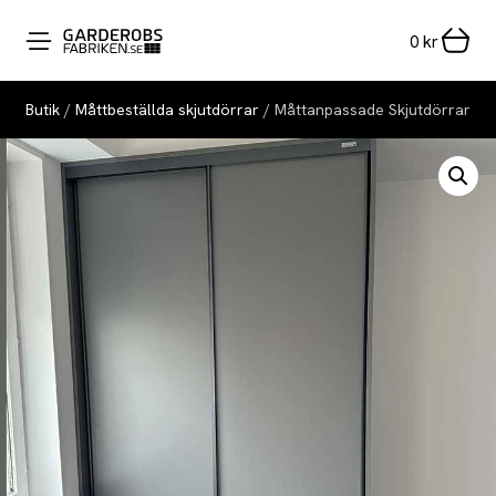
0
kr
Butik
/
Måttbeställda skjutdörrar
/ Måttanpassade Skjutdörrar för 