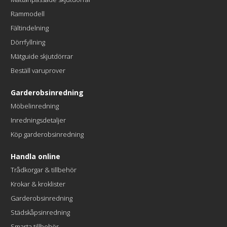
Rammodell
Fältindelning
Dörrfyllning
Mätguide skjutdörrar
Beställ varuprover
Garderobsinredning
Möbelinredning
Inredningsdetaljer
Köp garderobsinredning
Handla online
Trådkorgar & tillbehör
Krokar & kroklister
Garderobsinredning
Städskåpsinredning
Smarta tillbehör