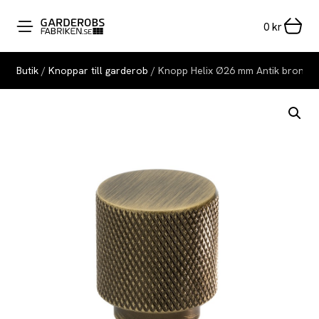
0
kr
Butik
/
Knoppar till garderob
/ Knopp Helix Ø26 mm Antik brons