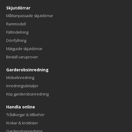
Skjutdörrar
Måttanpassade skjutdörrar
Rammodell
Fältindelning
Dörrfyllning
Mätguide skjutdörrar
Beställ varuprover
Garderobsinredning
Möbelinredning
Inredningsdetaljer
Köp garderobsinredning
Handla online
Trådkorgar & tillbehör
Krokar & kroklister
Garderobsinredning