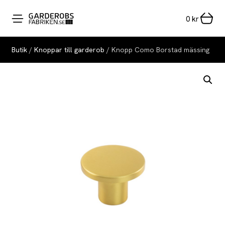
0
kr
Butik
/
Knoppar till garderob
/ Knopp Como Borstad mässing