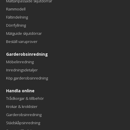
Måttanpassade skjutdörrar
Rammodell
Fältindelning
Dörrfyllning
Mätguide skjutdörrar
Beställ varuprover
Garderobsinredning
Möbelinredning
Inredningsdetaljer
Köp garderobsinredning
Handla online
Trådkorgar & tillbehör
Krokar & kroklister
Garderobsinredning
Städskåpsinredning