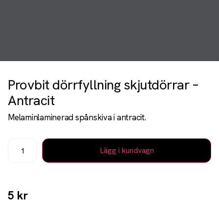
Provbit dörrfyllning skjutdörrar –
Antracit
Melaminlaminerad spånskiva i antracit.
Lägg i kundvagn
5
kr