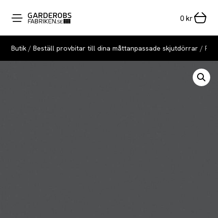
0
kr
Butik
/
Beställ provbitar till dina måttanpassade skjutdörrar
/ Prov