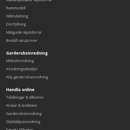
Rammodell
Fältindelning
Dörrfyllning
Mätguide skjutdörrar
Beställ varuprover
Garderobsinredning
Möbelinredning
Inredningsdetaljer
Köp garderobsinredning
Handla online
Trådkorgar & tillbehör
Krokar & kroklister
Garderobsinredning
Städskåpsinredning
Smarta tillbehör