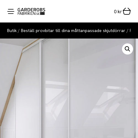
0
kr
Butik
/
Beställ provbitar till dina måttanpassade skjutdörrar
/ Prov