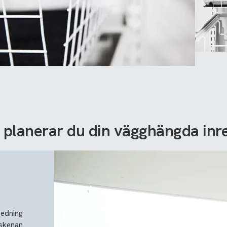
 planerar du din vägghängda inr
redning
rskenan