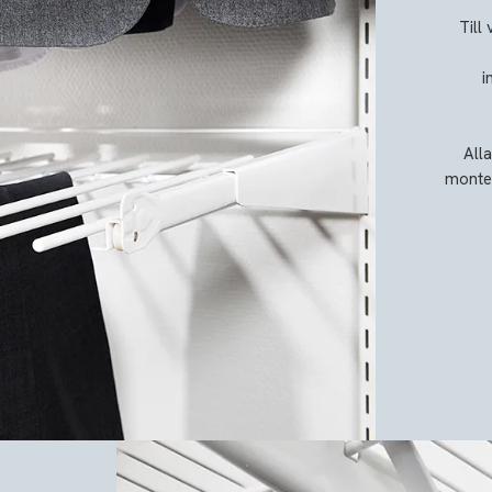
Till
i
All
monter