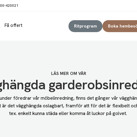
00-420021
Få offert
Ritprogram
Boka hembes
LÄS MER OM VÅR
hängda garderobsinre
under föredrar vår möbelinredning, finns det gånger vår vägghäng
är det vägghängda oslagbart, framför att för det är flexibelt och go
tex. enkelt kunna städa eller komma åt luckor på golvet.