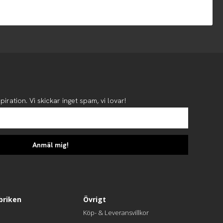
piration. Vi skickar inget spam, vi lovar!
Anmäl mig!
briken
Övrigt
Köp- & Leveransvillkor