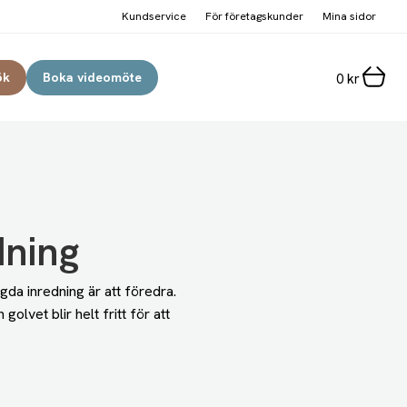
Kundservice
För företagskunder
Mina sidor
ök
Boka videomöte
0
kr
dning
da inredning är att föredra.
lvet blir helt fritt för att