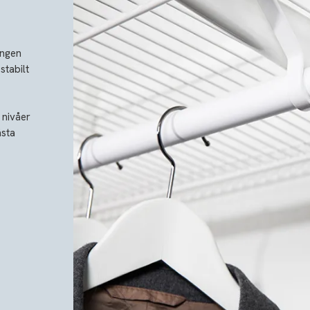
ången
stabilt
 nivåer
ästa