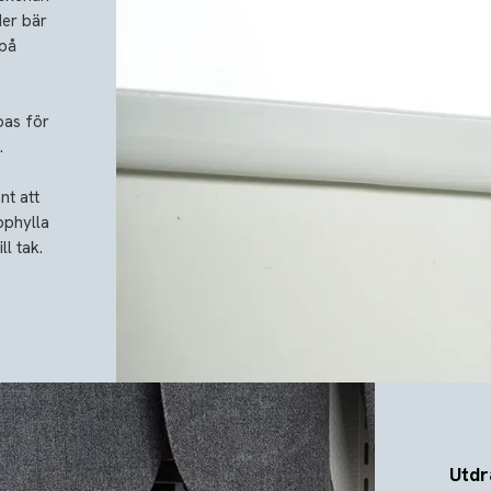
er bär
 på
pas för
.
nt att
pphylla
l tak.
Utdr