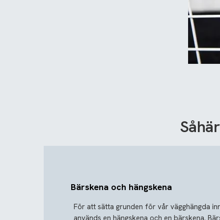
Såhär
Bärskena och hängskena
För att sätta grunden för vår vägghängda in
används en hängskena och en bärskena. Bä