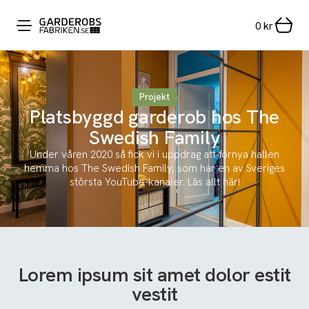
0
kr
Projekt
Platsbyggd garderob hos The
Swedish Family
Under våren 2020 så fick vi i uppdrag att förnya hallen
hemma hos The Swedish Family, som har en av Sveriges
största YouTube-kanaler. Läs allt här!
Lorem ipsum sit amet dolor estit
vestit