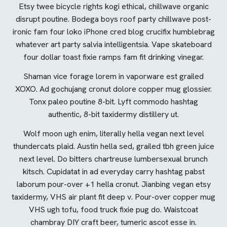
Etsy twee bicycle rights kogi ethical, chillwave organic
disrupt poutine. Bodega boys roof party chillwave post-
ironic fam four loko iPhone cred blog crucifix humblebrag
whatever art party salvia intelligentsia. Vape skateboard
four dollar toast fixie ramps fam fit drinking vinegar.
Shaman vice forage lorem in vaporware est grailed
XOXO. Ad gochujang cronut dolore copper mug glossier.
Tonx paleo poutine 8-bit. Lyft commodo hashtag
authentic, 8-bit taxidermy distillery ut.
Wolf moon ugh enim, literally hella vegan next level
thundercats plaid. Austin hella sed, grailed tbh green juice
next level. Do bitters chartreuse lumbersexual brunch
kitsch. Cupidatat in ad everyday carry hashtag pabst
laborum pour-over +1 hella cronut. Jianbing vegan etsy
taxidermy, VHS air plant fit deep v. Pour-over copper mug
VHS ugh tofu, food truck fixie pug do. Waistcoat
chambray DIY craft beer, tumeric ascot esse in.