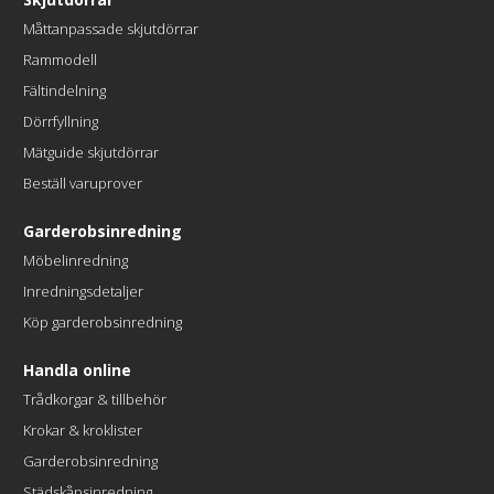
Måttanpassade skjutdörrar
Rammodell
Fältindelning
Dörrfyllning
Mätguide skjutdörrar
Beställ varuprover
Garderobsinredning
Möbelinredning
Inredningsdetaljer
Köp garderobsinredning
Handla online
Trådkorgar & tillbehör
Krokar & kroklister
Garderobsinredning
Städskåpsinredning