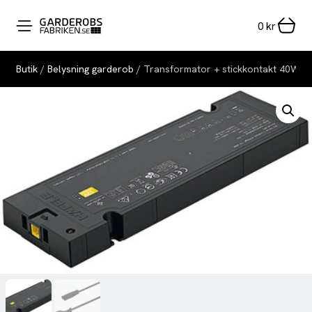
0
kr
Butik
/
Belysning garderob
/ Transformator + stickkontakt 40W