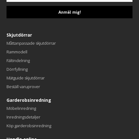
Anmäl mig!
Skjutdörrar
Måttanpassade skjutdörrar
Rammodell
Fältindelning
Dörrfyllning
Mätguide skjutdörrar
Beställ varuprover
Garderobsinredning
Möbelinredning
Inredningsdetaljer
Köp garderobsinredning