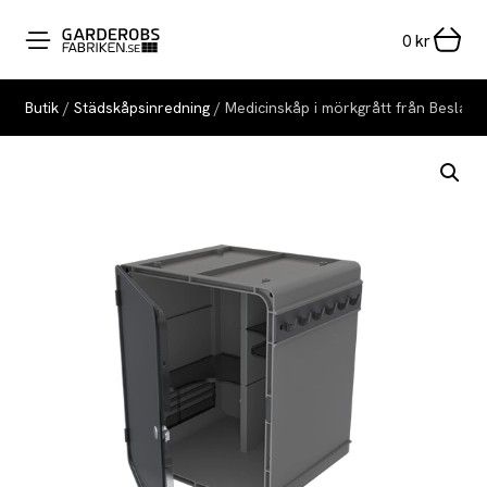
0
kr
Butik
/
Städskåpsinredning
/ Medicinskåp i mörkgrått från Beslag 