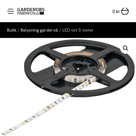
0
kr
Butik
/
Belysning garderob
/ LED-list 5 meter