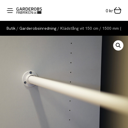
0
kr
Butik
/
Garderobsinredning
/ Klädstång vit 150 cm / 1500 mm (uta