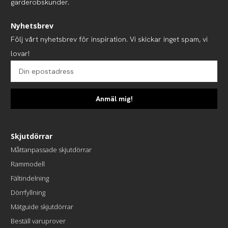
garderobskunder.
Nyhetsbrev
Följ vårt nyhetsbrev för inspiration. Vi skickar inget spam, vi
lovar!
Anmäl mig!
Skjutdörrar
Måttanpassade skjutdörrar
Rammodell
Fältindelning
Dörrfyllning
Mätguide skjutdörrar
Beställ varuprover