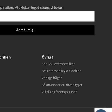
piration. Vi skickar inget spam, vi lovar!
Anmäl mig!
briken
Övrigt
Köp- & Leveransvillkor
Sekretesspolicy & Cookies
Vanliga frågor
Så använder du ritverktyget
Vill du bli företagskund?