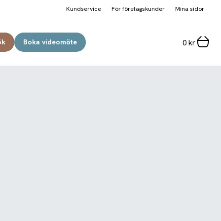
Kundservice
För företagskunder
Mina sidor
ök
Boka videomöte
0
kr