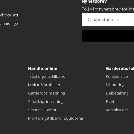
Nyhetsbrev
Följ vårt nyhetsbrev för ins
i tror att
kommer ge
Handla online
Garderobsfa
Trådkorgar & tillbehör
Kundservice
Krokar & kroklister
Montering
Garderobsinredning
Delbetalning
Städskåpsinredning
Frakt
Smarta tillbehör
Kontakta oss
Monteringstillbehör skjutdörrar