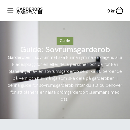
0
kr
Guide
Guide: Sovrumsgarderob
Garderoben i sovrummet
ska kunna rymma vardagens alla
klädesplagg för en eller flera personer och därför kan
planeringen av en sovrumsgarderob se olika ut, beroende
på vem och hur många som ska dela på garderoben. I
denna guide för sovrumsgarderob hittar du allt du behöver
för att planera er nästa drömgarderob tillsammans med
oss.