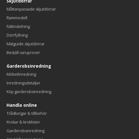
Skjutdörrar
Måttanpassade skjutdörrar
Rammodell
Fältindelning
Dörrfyllning
Mätguide skjutdörrar
Beställ varuprover
Garderobsinredning
Möbelinredning
Inredningsdetaljer
Köp garderobsinredning
Handla online
Trådkorgar & tillbehör
Krokar & kroklister
Garderobsinredning