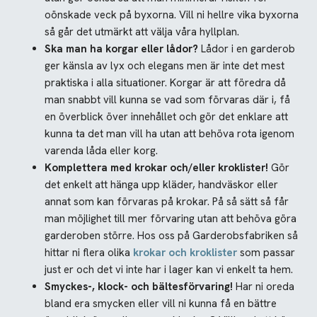
oönskade veck på byxorna. Vill ni hellre vika byxorna
så går det utmärkt att välja våra hyllplan.
Ska man ha korgar eller lådor?
Lådor i en garderob
ger känsla av lyx och elegans men är inte det mest
praktiska i alla situationer. Korgar är att föredra då
man snabbt vill kunna se vad som förvaras där i, få
en överblick över innehållet och gör det enklare att
kunna ta det man vill ha utan att behöva rota igenom
varenda låda eller korg.
Komplettera med krokar och/eller kroklister!
Gör
det enkelt att hänga upp kläder, handväskor eller
annat som kan förvaras på krokar. På så sätt så får
man möjlighet till mer förvaring utan att behöva göra
garderoben större. Hos oss på Garderobsfabriken så
hittar ni flera olika
krokar och kroklister
som passar
just er och det vi inte har i lager kan vi enkelt ta hem.
Smyckes-, klock- och bältesförvaring!
Har ni oreda
bland era smycken eller vill ni kunna få en bättre