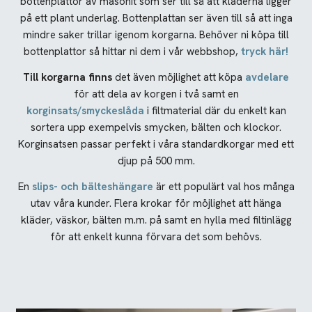
bottenplattor av masonit som ser till så att kläderna ligger
på ett plant underlag. Bottenplattan ser även till så att inga
mindre saker trillar igenom korgarna. Behöver ni köpa till
bottenplattor så hittar ni dem i vår webbshop,
tryck här!
Till korgarna finns
det även möjlighet att köpa
avdelare
för att dela av korgen i två samt en
korginsats/smyckeslåda
i filtmaterial där du enkelt kan
sortera upp exempelvis smycken, bälten och klockor.
Korginsatsen passar perfekt i våra standardkorgar med ett
djup på 500 mm.
En
slips- och bälteshängare
är ett populärt val hos många
utav våra kunder. Flera krokar för möjlighet att hänga
kläder, väskor, bälten m.m. på samt en hylla med filtinlägg
för att enkelt kunna förvara det som behövs.