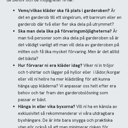
de behov och de möjligheter ni har:
Vems/vilkas kläder ska få plats i garderoben?
Är
det en garderob till ett singelrum, ett barnrum eller en
garderob där två eller fler ska dela på utrymmet?
Ska man dela lika på förvaringsmöjligheterna?
Är
man två personer som ska dela på garderoben så är
det väldigt vanligt att man vill dela av garderoben på
mitten och få lika mycket förvaring. Men är det alltid
det bästa?
Hur förvarar ni era kläder idag?
Viker ni in tröjor
och t-shirtar och lägger på hyllor eller i lådor/korgar
eller vill ni hellre ha mer klädstång för att kunna
hänga upp kläderna? Vi anpassar oss helt efter era
behov och tar fram den garderobslösning som
passar er bäst.
Hänga in eller vika byxorna?
Vill ni ha en känsla av
exklusivitet så rekommenderar vi våra utdragbara
byxhängare. De är inte bara snygga och praktiska
utan gör också så att man minimerar risken för