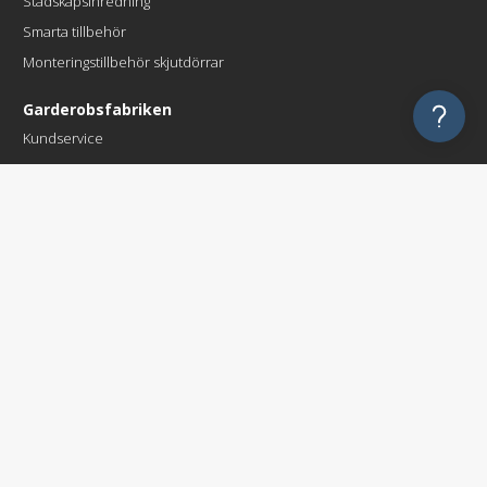
Städskåpsinredning
Smarta tillbehör
Monteringstillbehör skjutdörrar
Garderobsfabriken
Kundservice
Montering
Delbetalning
Frakt
Kontakta oss
Övrigt
Köp- & Leveransvillkor
Sekretesspolicy & Cookies
Vanliga frågor
Så använder du ritverktyget
Vill du bli företagskund?