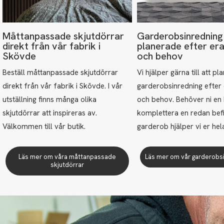
Måttanpassade skjutdörrar
Garderobsinredning
direkt från vår fabrik i
planerade efter er
Skövde
och behov
Beställ måttanpassade skjutdörrar
Vi hjälper gärna till att pl
direkt från vår fabrik i Skövde. I vår
garderobsinredning efter
utställning finns många olika
och behov. Behöver ni en h
skjutdörrar att inspireras av.
komplettera en redan befi
Välkommen till vår butik.
garderob hjälper vi er he
Läs mer om våra måttanpassade
Läs mer om vår garderobs
skjutdörrar