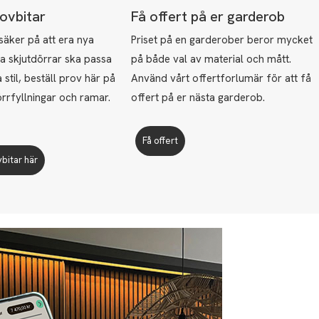
rovbitar
Få offert på er garderob
 säker på att era nya
Priset på en garderober beror mycket
a skjutdörrar ska passa
på både val av material och mått.
 stil, beställ prov här på
Använd vårt offertforlumär för att få
örrfyllningar och ramar.
offert på er nästa garderob.
Få offert
vbitar här