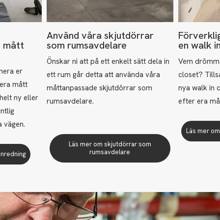
Använd våra skjutdörrar
Förverkl
a mått
som rumsavdelare
en walk i
Önskar ni att på ett enkelt sätt dela in
Vem drömmer
anera er
ett rum går detta att använda våra
closet? Till
 era mått
måttanpassade skjutdörrar som
nya walk in 
elt ny eller
rumsavdelare.
efter era m
ntlig
la vägen.
Läs mer om 
Läs mer om skjutdörrar som
rumsavdelare
inredning