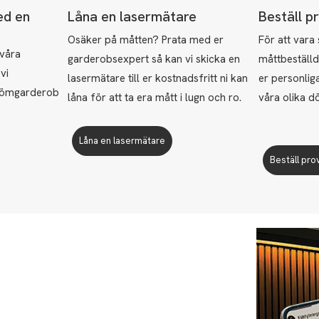
ed en
Låna en lasermätare
Beställ p
Osäker på måtten? Prata med er
För att vara
våra
garderobsexpert så kan vi skicka en
måttbeställd
vi
lasermätare till er kostnadsfritt ni kan
er personliga
drömgarderob
låna för att ta era mått i lugn och ro.
våra olika d
.
Låna en lasermätare
Beställ pro