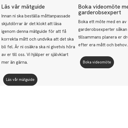
Läs vår mätguide
Boka videomöte m
garderobsexpert
Innan ni ska beställa måttanpassade
Boka ett möte med en av 
skjutdörrar är det klokt att läsa
garderobsexperter såkan 
igenom denna mätguide för att få
tillsammans planera er 
korrekta mått och undvika att det ska
efter era mått och behov
bli fel. Är ni osäkra ska ni givetvis höra
av er till oss. Vi hjälper er självklart
mer än gärna.
Boka videomöte
Läs vår mätguide