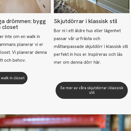
iga drömmen: bygg
Skjutdörrar i klassisk stil
n closet
Bor ni i ett äldre hus eller lägenhet
 inte om en walk in
passar vår urfrästa och
sammans planerar vi er
måttanpassade skjutdörr i klassisk stil
closet. Vi planerar denna
perfekt in hos er. Inspireras och läs
ått och behov.
mer om denna dörr här.
walk in closet
Se mer av våra skjutdörrar i klassisk
stil