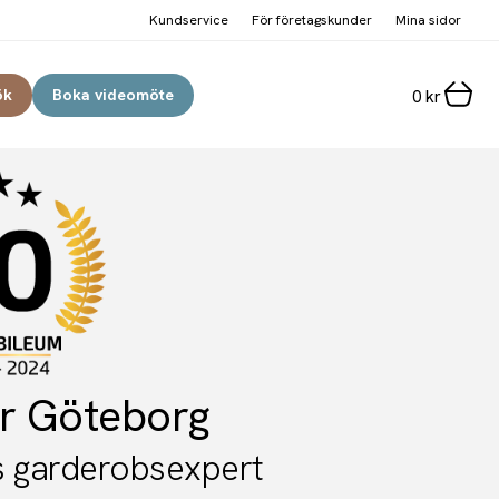
Kundservice
För företagskunder
Mina sidor
ök
Boka videomöte
0
kr
r Göteborg
es garderobsexpert