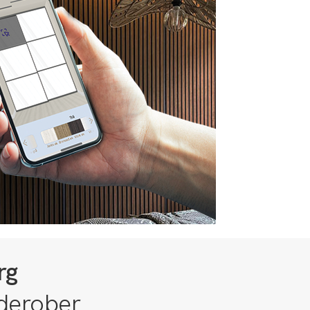
rg
rderober