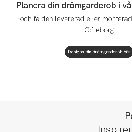
Planera din drömgarderob i vå
-och få den levererad eller monterad 
Göteborg
Designa din drömgarderob här
P
Inspire