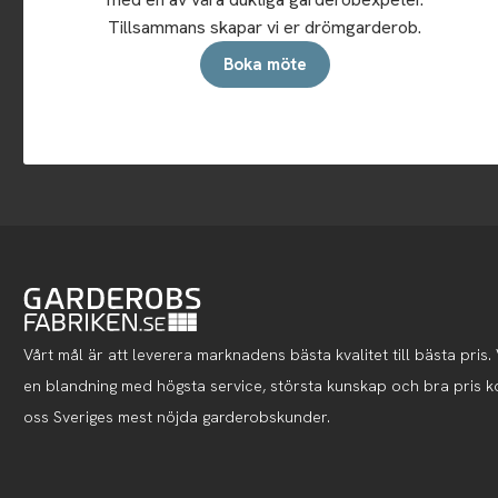
Tillsammans skapar vi er drömgarderob.
Boka möte
Vårt mål är att leverera marknadens bästa kvalitet till bästa pris. V
en blandning med högsta service, största kunskap och bra pris 
oss Sveriges mest nöjda garderobskunder.