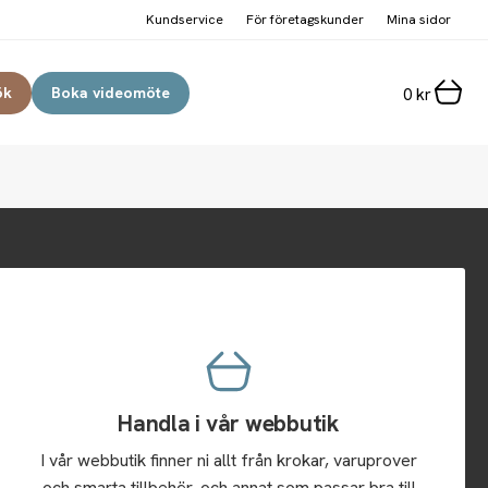
Kundservice
För företagskunder
Mina sidor
ök
Boka videomöte
0
kr
Handla i vår webbutik
I vår webbutik finner ni allt från krokar, varuprover
och smarta tillbehör, och annat som passar bra till