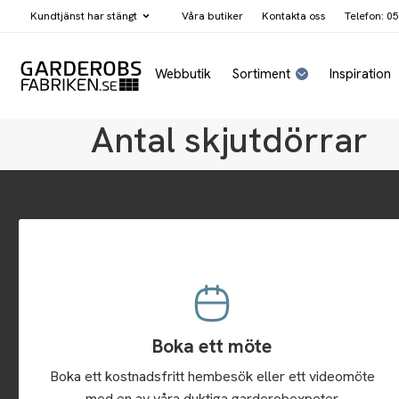
Kundtjänst har
stängt
Våra butiker
Kontakta oss
Telefon: 05
Webbutik
Sortiment
Inspiration
Antal skjutdörrar
Boka ett möte
Boka ett kostnadsfritt hembesök eller ett videomöte
med en av våra duktiga garderobexpeter.